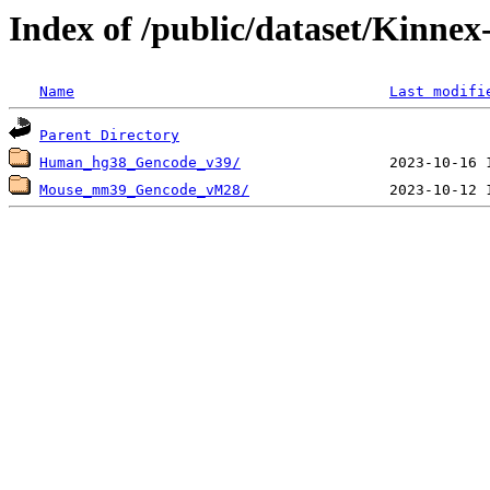
Index of /public/dataset/Kinne
Name
Last modifi
Parent Directory
Human_hg38_Gencode_v39/
Mouse_mm39_Gencode_vM28/