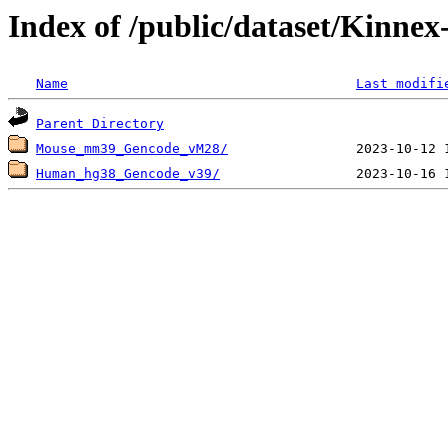
Index of /public/dataset/Kinne
Name
Last modifi
Parent Directory
Mouse_mm39_Gencode_vM28/
Human_hg38_Gencode_v39/