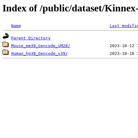
Index of /public/dataset/Kinne
Name
Last modifi
Parent Directory
Mouse_mm39_Gencode_vM28/
Human_hg38_Gencode_v39/