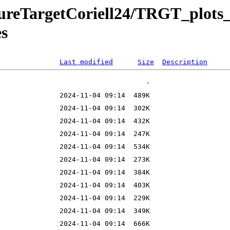
PureTargetCoriell24/TRGT_plots_
es
Last modified
Size
Description