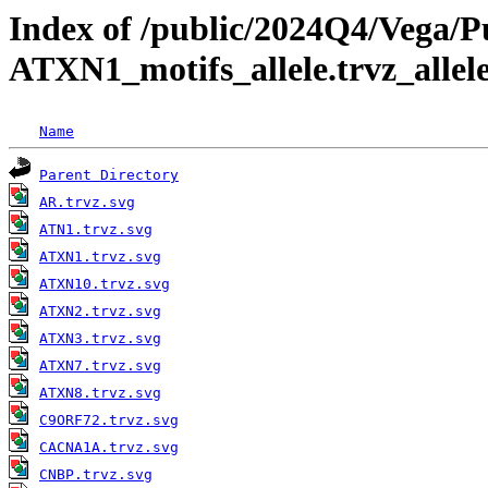
Index of /public/2024Q4/Vega/
ATXN1_motifs_allele.trvz_allel
Name
Parent Directory
AR.trvz.svg
ATN1.trvz.svg
ATXN1.trvz.svg
ATXN10.trvz.svg
ATXN2.trvz.svg
ATXN3.trvz.svg
ATXN7.trvz.svg
ATXN8.trvz.svg
C9ORF72.trvz.svg
CACNA1A.trvz.svg
CNBP.trvz.svg